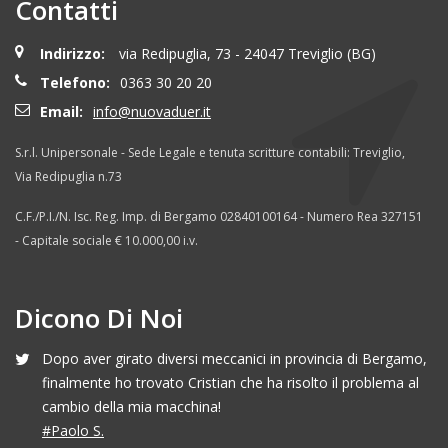
Contatti
Indirizzo:
via Redipuglia, 73 - 24047 Treviglio (BG)
Telefono:
0363 30 20 20
Email:
info@nuovaduer.it
S.r.l. Unipersonale - Sede Legale e tenuta scritture contabili: Treviglio,
Via Redipuglia n.73
C.F./P.I./N. Isc. Reg. Imp. di Bergamo 02840100164 - Numero Rea 327151
- Capitale sociale € 10.000,00 i.v.
Dicono Di Noi
Dopo aver girato diversi meccanici in provincia di Bergamo,
finalmente ho trovato Cristian che ha risolto il problema al
cambio della mia macchina!
#Paolo S.