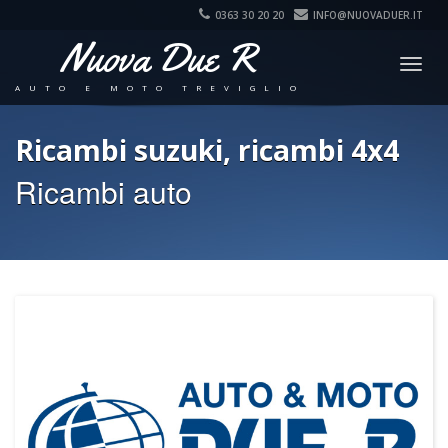
0363 30 20 20
INFO@NUOVADUER.IT
Nuova Due R
Togg
navig
AUTO E MOTO TREVIGLIO
Ricambi suzuki, ricambi 4x4
Ricambi auto