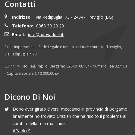
Contatti
Indirizzo:
via Redipuglia, 73 - 24047 Treviglio (BG)
Telefono:
0363 30 20 20
Email:
info@nuovaduer.it
S.r.l. Unipersonale - Sede Legale e tenuta scritture contabili: Treviglio,
Via Redipuglia n.73
C.F./P.I./N. Isc. Reg. Imp. di Bergamo 02840100164 - Numero Rea 327151
- Capitale sociale € 10.000,00 i.v.
Dicono Di Noi
Dopo aver girato diversi meccanici in provincia di Bergamo,
finalmente ho trovato Cristian che ha risolto il problema al
cambio della mia macchina!
#Paolo S.