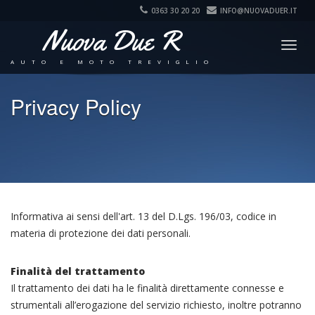
0363 30 20 20
INFO@NUOVADUER.IT
Nuova Due R
Togg
navig
AUTO E MOTO TREVIGLIO
Privacy Policy
Informativa ai sensi dell'art. 13 del D.Lgs. 196/03, codice in
materia di protezione dei dati personali.
Finalità del trattamento
Il trattamento dei dati ha le finalità direttamente connesse e
strumentali all’erogazione del servizio richiesto, inoltre potranno